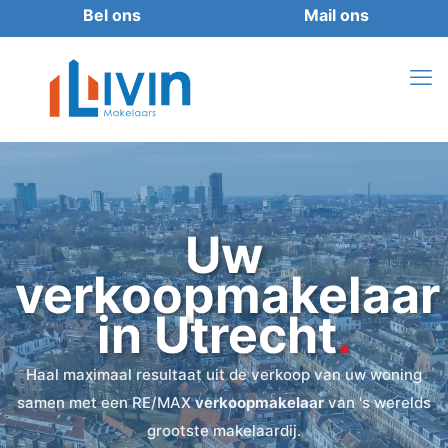
Uw
verkoopmakelaar
in Utrecht
.
Haal maximaal resultaat uit de verkoop van uw woning
samen met een RE/MAX
verkoopmakelaar
van 's werelds
grootste makelaardij.